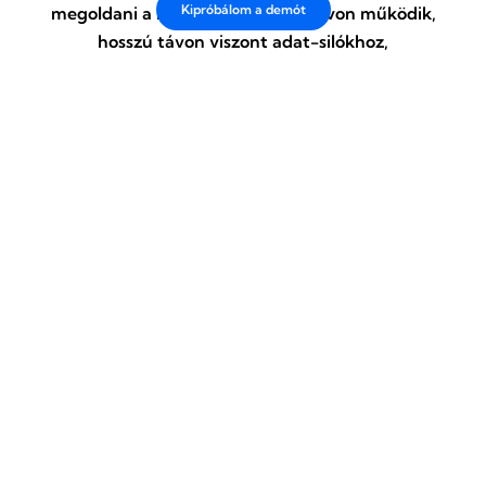
Kipróbálom a demót
megoldani a működését. Rövid távon működik,
hosszú távon viszont adat-silókhoz,
időveszteséghez és növekvő költségekhez vezet.
A legtöbb KKV nem egy rendszert használ, hanem
ötöt vagy többet.Külön CRM, projektkezelő,
számlázás, fájlmegosztás, belső kommunikáció.Ez
elsőre rugalmasnak tűnik…
Tovább olvasom