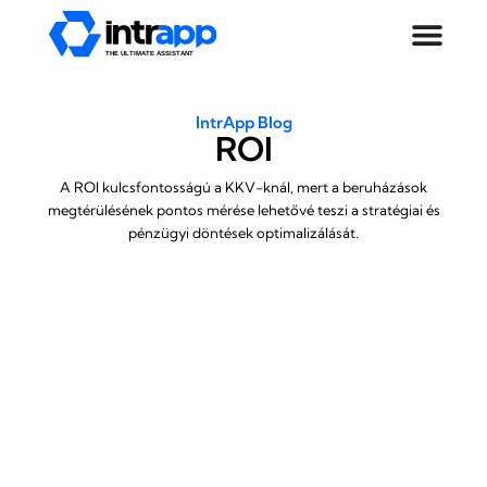
Skip
to
content
IntrApp Blog
ROI
A ROI kulcsfontosságú a KKV-knál, mert a beruházások
megtérülésének pontos mérése lehetővé teszi a stratégiai és
pénzügyi döntések optimalizálását.