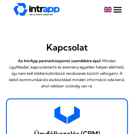
Skip
to
content
Kapcsolat
Az IntrApp partnerközpontú szemléletre épül.
Minden
ügyféladat, kapcsolattartó és esemény egyetlen helyen elérhető,
így nem kell többé különböző rendszerek között váltogatni. A
belső kommunikációs eszközökkel minden információ oda kerül,
ahol valóban szükség van rá.
Ügyfélkezelés (CRM)