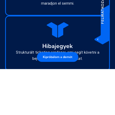
FELIRATKOZÁS
maradjon el semmi.
Hibajegyek
Strukturált ticketing rendszer, ami segít követni a
Kipróbálom a demót
bejelentéseket és válaszokat.
Tudásbázis (wiki)
Belső céges leírások rendszerezve, kategóriákba
szerkeszthetően.