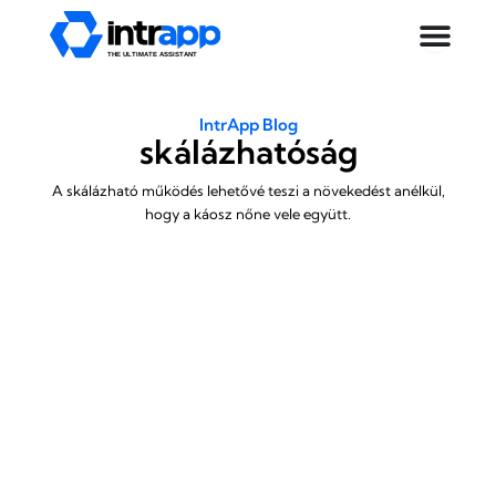
Skip
to
content
IntrApp Blog
skálázhatóság
A skálázható működés lehetővé teszi a növekedést anélkül,
hogy a káosz nőne vele együtt.