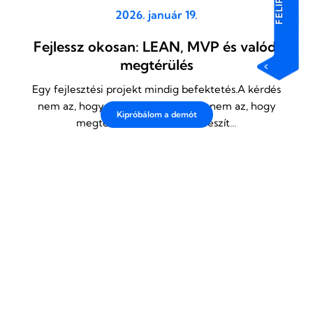
2026. január 19.
Fejlessz okosan: LEAN, MVP és valódi
megtérülés
Egy fejlesztési projekt mindig befektetés.A kérdés
nem az, hogy mennyibe kerül – hanem az, hogy
Kipróbálom a demót
megtérül-e. Sok KKV ott veszít…
Tovább olvasom