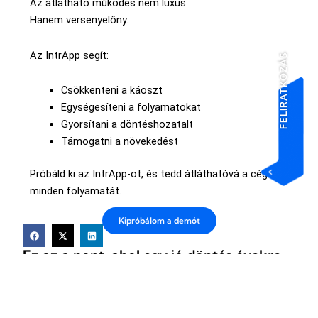
Az átlátható működés nem luxus.
Hanem versenyelőny.
Az IntrApp segít:
FELIRATKOZÁS
Csökkenteni a káoszt
Egységesíteni a folyamatokat
Gyorsítani a döntéshozatalt
Támogatni a növekedést
Próbáld ki az IntrApp-ot, és tedd átláthatóvá a céged
minden folyamatát.
Kipróbálom a demót
Ez az a pont, ahol egy jó döntés évekre
előre hat.
Így döntenék okosan